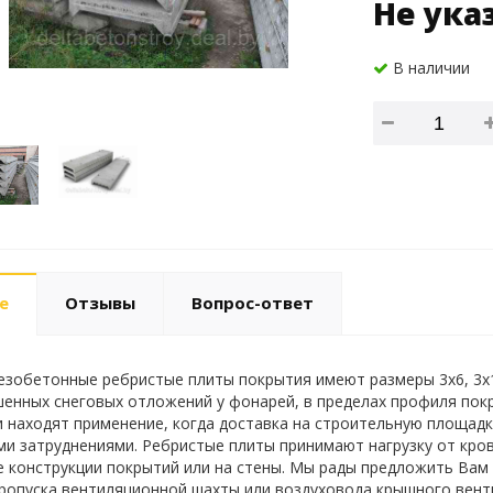
Не ука
В наличии
е
Отзывы
Вопрос-ответ
зобетонные ребристые плиты покрытия имеют размеры 3х6, 3х1
енных снеговых отложений у фонарей, в пределах профиля покры
и находят применение, когда доставка на строительную площад
и затруднениями. Ребристые плиты принимают нагрузку от кровл
е конструкции покрытий или на стены. Мы рады предложить Вам п
пропуска вентиляционной шахты или воздуховода крышного вент