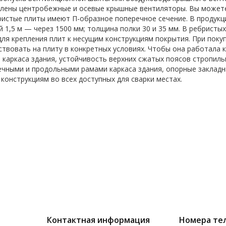
лены центробежные и осевые крышные вентиляторы. Вы можете 
ристые плиты имеют П-образное поперечное сечение. В продукц
й 1,5 м — через 1500 мм; толщина полки 30 и 35 мм. В ребристы
для крепления плит к несущим конструкциям покрытия. При поку
ствовать на плиту в конкретных условиях. Чтобы она работала
 каркаса здания, устойчивость верхних сжатых поясов стропиль
чными и продольными рамами каркаса здания, опорные закладн
конструкциям во всех доступных для сварки местах.
Контактная информация
Номера те