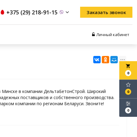
+375 (29) 218-91-15
Заказать звонок
Личный кабинет
local_grocery_store
0
в Минске в компании ДельтаБетонСтрой. Широкий
0
адежных поставщиков и собственного производства.
арком компании по регионам Беларуси. Звоните!
0