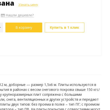
зана
Узнать цену
Нашли дешевле?
В корзину
Купить в 1 клик
2 м, доборные — размер 1,5х6 м. Плиты используются в
тия в районах с весом снегового покрова свыше 150 кгс/
ку крупноразмерных плит сопряжена с большими
и, снега, вентиляционных и других устройств и передают
литы двух типов: без проема в полке – тип ПГ; с проемом
илятора – тип ПВ. На плиты покрытия с отверстиями могут