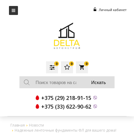
Личный кабинет
0
0
0
local_grocery_store
+375 (29) 218-91-15
+375 (33) 622-90-62
Главная
Новости
Надежные ленточные фундаменты ФЛ для вашего дома!