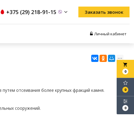
+375 (29) 218-91-15
Заказать звонок
Личный кабинет
local_grocery_store
0
 путем отсеивания более крупных фракций камня.
0
ельных сооружений.
0