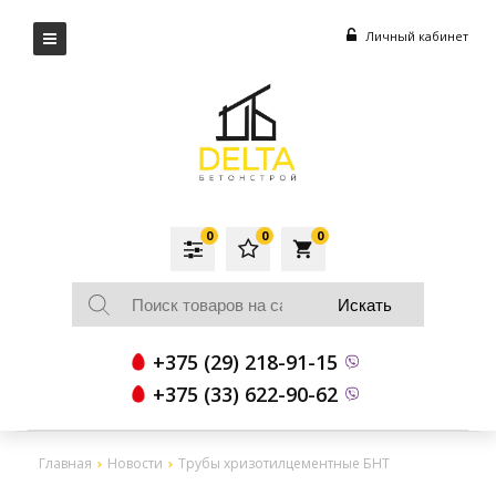
Личный кабинет
0
0
0
local_grocery_store
+375 (29) 218-91-15
+375 (33) 622-90-62
Главная
Новости
Трубы хризотилцементные БНТ