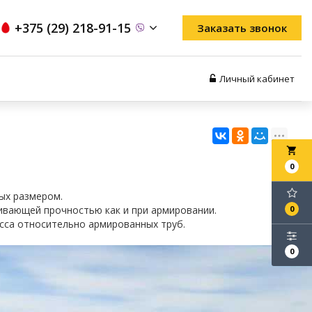
+375 (29) 218-91-15
Заказать звонок
Личный кабинет
local_grocery_store
0
ых размером.
ивающей прочностью как и при армировании.
0
сса относительно армированных труб.
0