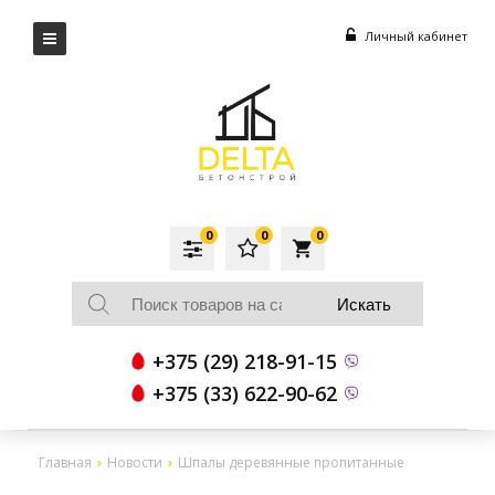
Личный кабинет
0
0
0
local_grocery_store
+375 (29) 218-91-15
+375 (33) 622-90-62
Главная
Новости
Шпалы деревянные пропитанные