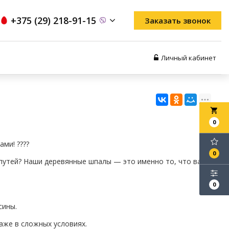
+375 (29) 218-91-15
Заказать звонок
Личный кабинет
local_grocery_store
0
ми! ????
0
путей? Наши деревянные шпалы — это именно то, что вам
0
сины.
аже в сложных условиях.