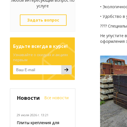
любой интересующий вопрос по
услуге
• Экологично
• Удобство в
Задать вопрос
???? Специал
Не упустите 
оформления з
Будьте всегда в курсе!
Узнавайте о скидках и акциях
первым
Новости
Все новости
29 июля 2026 г. 13:21
Плиты крепления для