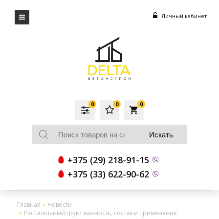
Личный кабинет
0
0
0
local_grocery_store
+375 (29) 218-91-15
+375 (33) 622-90-62
Главная
Новости
Растительный грунт важность, состав и применение