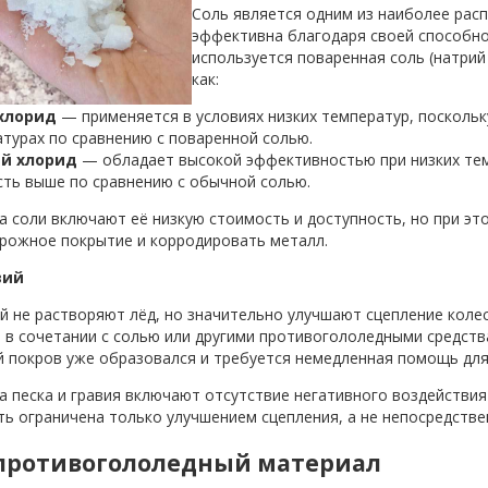
Соль является одним из наиболее рас
эффективна благодаря своей способно
используется поваренная соль (натрий
как:
хлорид
— применяется в условиях низких температур, поскольк
турах по сравнению с поваренной солью.
й хлорид
— обладает высокой эффективностью при низких темп
ть выше по сравнению с обычной солью.
 соли включают её низкую стоимость и доступность, но при это
рожное покрытие и корродировать металл.
вий
ий не растворяют лёд, но значительно улучшают сцепление коле
 в сочетании с солью или другими противогололедными средств
й покров уже образовался и требуется немедленная помощь для
 песка и гравия включают отсутствие негативного воздействия
ь ограничена только улучшением сцепления, а не непосредстве
противогололедный материал