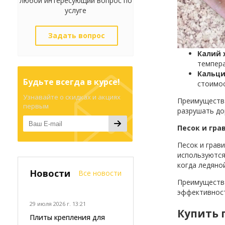
любой интересующий вопрос по
услуге
Задать вопрос
Калий 
темпера
Кальци
Будьте всегда в курсе!
стоимос
Узнавайте о скидках и акциях
Преимущества
первым
разрушать до
Песок и гра
Песок и грав
используются
когда ледяно
Новости
Все новости
Преимущества
эффективност
29 июля 2026 г. 13:21
Купить 
Плиты крепления для