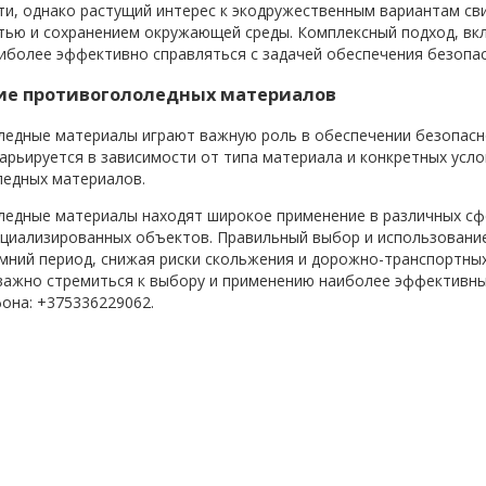
и, однако растущий интерес к экодружественным вариантам св
ью и сохранением окружающей среды. Комплексный подход, вкл
иболее эффективно справляться с задачей обеспечения безопас
е противогололедных материалов
едные материалы играют важную роль в обеспечении безопаснос
арьируется в зависимости от типа материала и конкретных усл
ледных материалов.
едные материалы находят широкое применение в различных сф
ециализированных объектов. Правильный выбор и использовани
мний период, снижая риски скольжения и дорожно-транспортных
важно стремиться к выбору и применению наиболее эффективных
она: +375336229062.