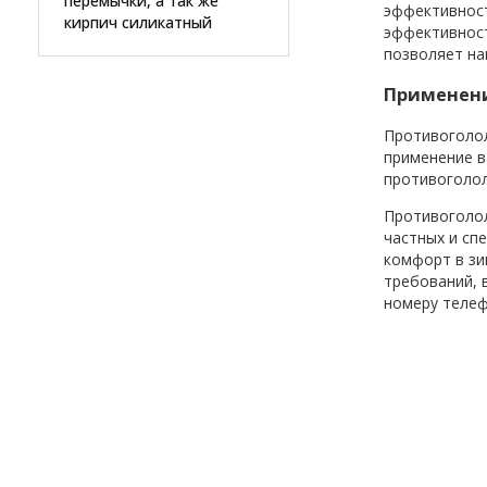
перемычки, а так же
эффективност
кирпич силикатный
эффективност
позволяет на
Применени
Противоголол
применение в
противоголо
Противоголол
частных и сп
комфорт в зи
требований, 
номеру телеф