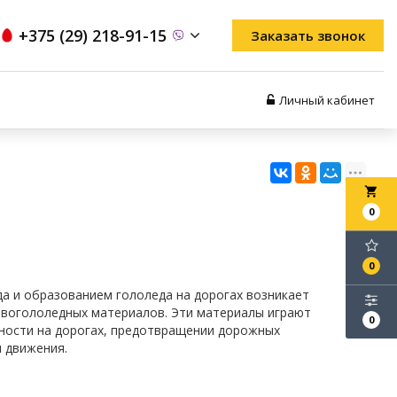
+375 (29) 218-91-15
Заказать звонок
Личный кабинет
local_grocery_store
0
0
да и образованием гололеда на дорогах возникает
ивогололедных материалов. Эти материалы играют
0
ности на дорогах, предотвращении дорожных
я движения.