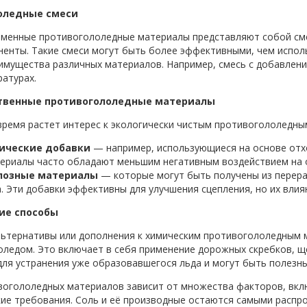
оледные смеси
менные противогололедные материалы представляют собой смес
ненты. Такие смеси могут быть более эффективными, чем испол
имущества различных материалов. Например, смесь с добавлен
ратурах.
твенные противогололедные материалы
время растет интерес к экологически чистым противогололедны
ические добавки
— например, использующиеся на основе отх
ериалы часто обладают меньшим негативным воздействием на 
лозные материалы
— которые могут быть получены из перера
. Эти добавки эффективны для улучшения сцепления, но их вли
ие способы
льтернативы или дополнения к химическим противогололедным
оледом. Это включает в себя применение дорожных скребков, щ
ля устранения уже образовавшегося льда и могут быть полезн
огололедных материалов зависит от множества факторов, вкл
кие требования. Соль и её производные остаются самыми распр