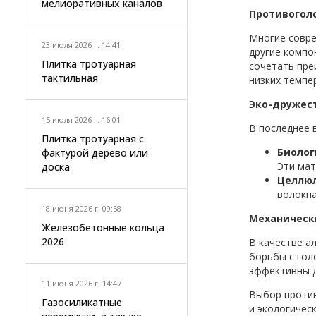
мелиоративных каналов
Противогол
Многие совре
23 июля 2026 г. 14:41
другие компо
Плитка тротуарная
сочетать пре
тактильная
низких темпе
Эко-дружес
15 июля 2026 г. 16:01
В последнее 
Плитка тротуарная с
Биолог
фактурой дерево или
Эти мат
доска
Целлю
волокна
18 июня 2026 г. 09:58
Механическ
Железобетонные кольца
2026
В качестве а
борьбы с гол
эффективны д
11 июня 2026 г. 14:47
Выбор против
Газосиликатные
и экологичес