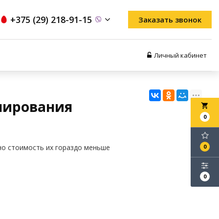
+375 (29) 218-91-15
Заказать звонок
Личный кабинет
мирования
local_grocery_store
0
но стоимость их гораздо меньше
0
0