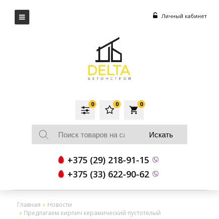
Личный кабинет
0
0
0
local_grocery_store
+375 (29) 218-91-15
+375 (33) 622-90-62
Главная
Новости
Предлагаем кирпич керамический пустотелый