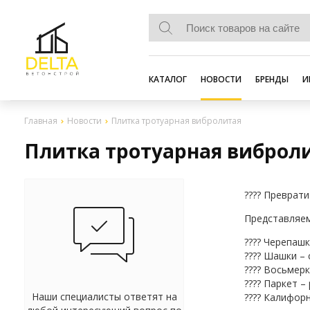
КАТАЛОГ
НОВОСТИ
БРЕНДЫ
И
Главная
Новости
Плитка тротуарная вибролитая
Плитка тротуарная виброл
???? Преврат
Представляем
???? Черепаш
???? Шашки –
???? Восьмер
???? Паркет 
Наши специалисты ответят на
???? Калифор