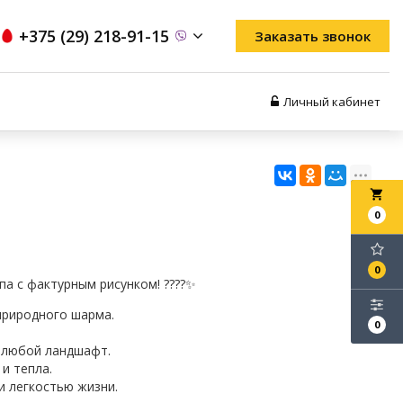
+375 (29) 218-91-15
Заказать звонок
Личный кабинет
local_grocery_store
0
0
а с фактурным рисунком! ????✨
природного шарма.
0
в любой ландшафт.
и тепла.
и легкостью жизни.