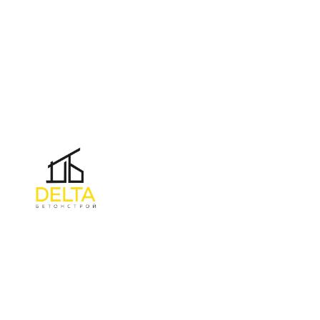
УНП 692165648
№ 500520 от 15.01.2017 г
№ 692165648 от 14.07.2017 г. выдано Минским райисполкомом
Информация