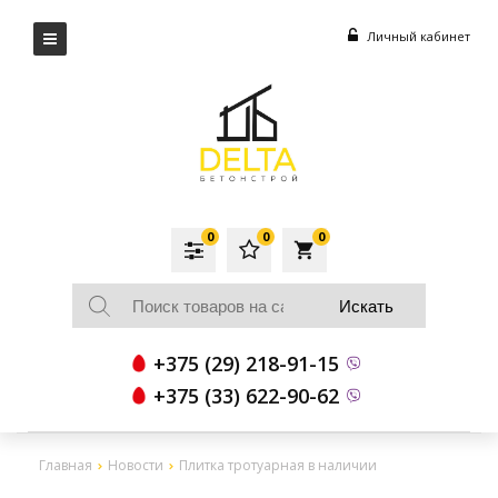
Личный кабинет
0
0
0
local_grocery_store
+375 (29) 218-91-15
+375 (33) 622-90-62
Главная
Новости
Плитка тротуарная в наличии