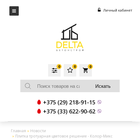
Личный кабинет
0
0
0
local_grocery_store
+375 (29) 218-91-15
+375 (33) 622-90-62
Главная
Новости
Плитка тротуарная цветовое решение - Колор-Микс