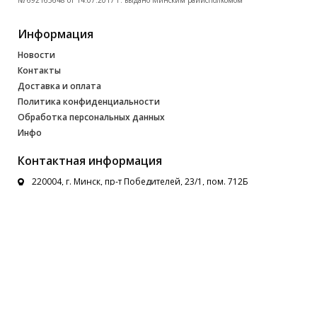
№ 692165648 от 14.07.2017 г. выдано Минским райисполкомом
Информация
Новости
Контакты
Доставка и оплата
Политика конфиденциальности
Обработка персональных данных
Инфо
Контактная информация
220004, г. Минск, пр-т Победителей, 23/1, пом. 712Б
Пн-Пт.: 09.00 - 18.00 Суббота: выходной Воскресенье:
выходной
2791849@gmail.com
Номера телефонов
+375 (29) 218-91-15
+375 (33) 622-90-62