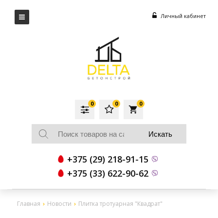
Личный кабинет
0
0
0
local_grocery_store
+375 (29) 218-91-15
+375 (33) 622-90-62
Главная
Новости
Плитка тротуарная "Квадрат"