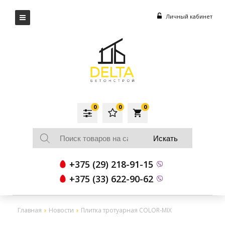
Личный кабинет
0
0
0
local_grocery_store
+375 (29) 218-91-15
+375 (33) 622-90-62
Главная
Новости
Плитка тротуарная COLOR-MIX