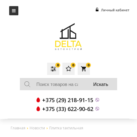
Личный кабинет
0
0
0
local_grocery_store
+375 (29) 218-91-15
+375 (33) 622-90-62
Главная
Новости
Плитка тактильная