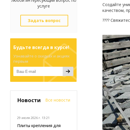
любой интересующий вопрос по
Создайте уни
услуге
качеством, п
???? Свяжите
Задать вопрос
Будьте всегда в курсе!
Узнавайте о скидках и акциях
первым
Новости
Все новости
29 июля 2026 г. 13:21
Плиты крепления для