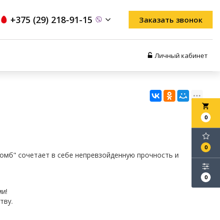
+375 (29) 218-91-15
Заказать звонок
Личный кабинет
local_grocery_store
0
0
омб" сочетает в себе непревзойденную прочность и
0
ми!
тву.