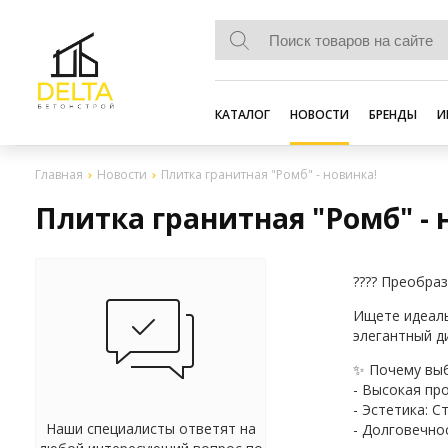
КАТАЛОГ
НОВОСТИ
БРЕНДЫ
И
Главная
Новости
Плитка гранитная "Ромб" - новинка!
Плитка гранитная "Ромб" - 
???? Преобраз
Ищете идеаль
элегантный д
✨ Почему вы
- Высокая пр
- Эстетика: 
Наши специалисты ответят на
- Долговечнос