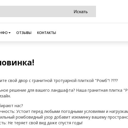
НФО
ОТЗЫВЫ
КОНТАКТЫ
новинка!
ите свой двор с гранитной тротуарной плиткой "Ромб"! ????
ное решение для вашего ландшафта? Наша гранитная плитка "Р
изайн.
бирают нас?
очность: Устоит перед любыми погодными условиями и нагрузка
Стильный ромбовидный узор добавит изюминку вашему пространс
ть: Не теряет свой вид даже спустя годы!