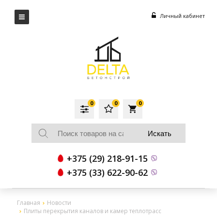
Личный кабинет
0
0
0
local_grocery_store
+375 (29) 218-91-15
+375 (33) 622-90-62
Главная
Новости
Плиты перекрытия каналов и камер теплотрасс