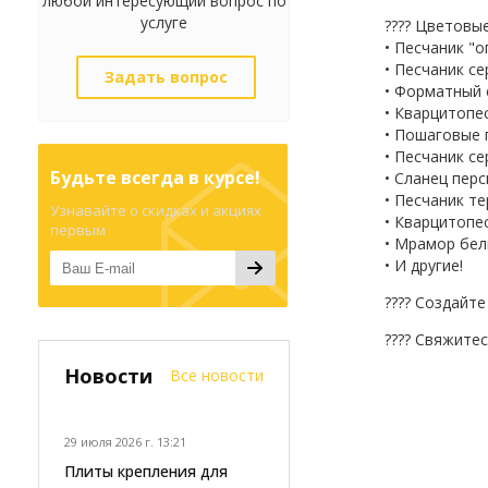
любой интересующий вопрос по
услуге
???? Цветовы
• Песчаник "
• Песчаник с
Задать вопрос
• Форматный 
• Кварцитопе
• Пошаговые 
• Песчаник с
Будьте всегда в курсе!
• Сланец пер
• Песчаник т
Узнавайте о скидках и акциях
• Кварцитопе
первым
• Мрамор бе
• И другие!
???? Создайт
???? Свяжитес
Новости
Все новости
29 июля 2026 г. 13:21
Плиты крепления для