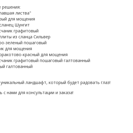
е решения:
опавшая листва"
ерый для мощения
сланец Шунгит
счаник графитовый
плиты из сланца Сильвер
еро-зеленый пошаговый
сик для мощения
ерракотово-красный для мощения
счаник графитовый пошаговый галтованный
лый галтованный
е уникальный ландшафт, который будет радовать глаз!
ь с нами для консультации и заказа!