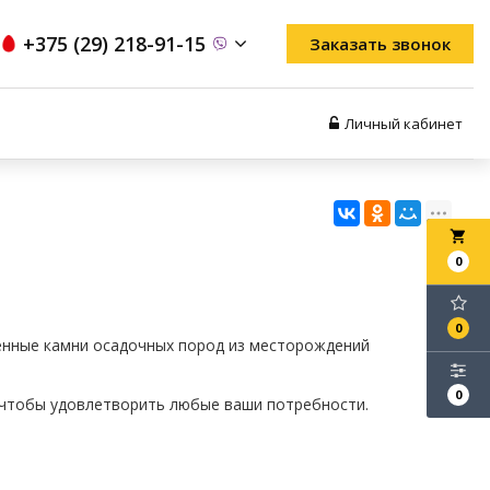
+375 (29) 218-91-15
Заказать звонок
Личный кабинет
local_grocery_store
0
0
енные камни осадочных пород из месторождений
0
, чтобы удовлетворить любые ваши потребности.