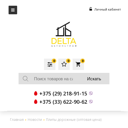
Личный кабинет
0
0
0
local_grocery_store
+375 (29) 218-91-15
+375 (33) 622-90-62
Главная
Новости
Плиты дорожные (оптовая цена)