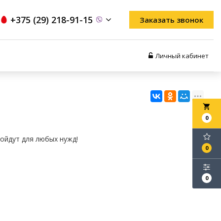
+375 (29) 218-91-15
Заказать звонок
Личный кабинет
local_grocery_store
0
дойдут для любых нужд!
0
0