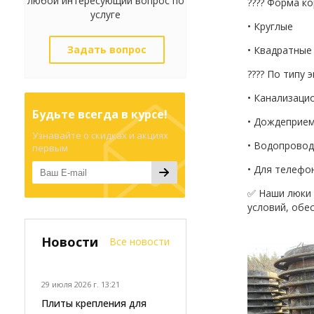
любой интересующий вопрос по
???? Форма ко
услуге
• Круглые
Задать вопрос
• Квадратные
???? По типу 
• Канализаци
Будьте всегда в курсе!
• Дождеприе
Узнавайте о скидках и акциях
• Водопрово
первым
• Для телефо
✅ Наши люки 
условий, обе
Новости
Все новости
29 июля 2026 г. 13:21
Плиты крепления для