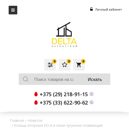
Личный кабинет
0
0
0
local_grocery_store
+375 (29) 218-91-15
+375 (33) 622-90-62
Главная
Новости
Кольца опорные КО-6 и люки чугунные плавающие