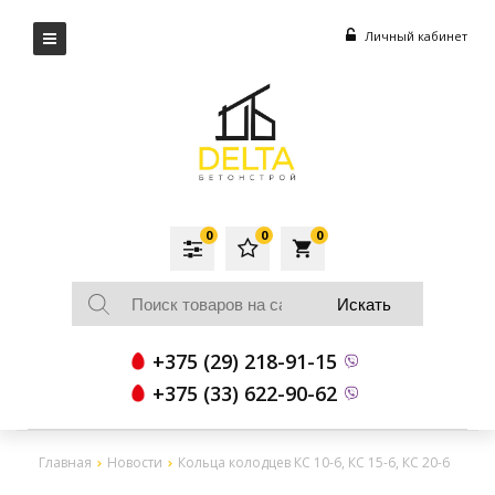
Личный кабинет
0
0
0
local_grocery_store
+375 (29) 218-91-15
+375 (33) 622-90-62
Главная
Новости
Кольца колодцев КС 10-6, КС 15-6, КС 20-6