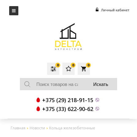
Личный кабинет
0
0
0
local_grocery_store
+375 (29) 218-91-15
+375 (33) 622-90-62
Главная
Новости
Кольца железобетонные