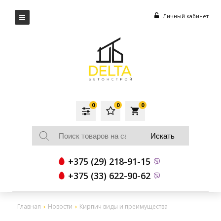
Личный кабинет
0
0
0
local_grocery_store
+375 (29) 218-91-15
+375 (33) 622-90-62
Главная
Новости
Кирпич виды и преимущества