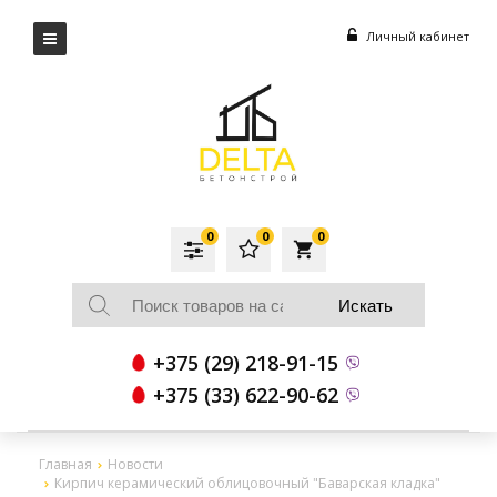
Личный кабинет
0
0
0
local_grocery_store
+375 (29) 218-91-15
+375 (33) 622-90-62
Главная
Новости
Кирпич керамический облицовочный "Баварская кладка"