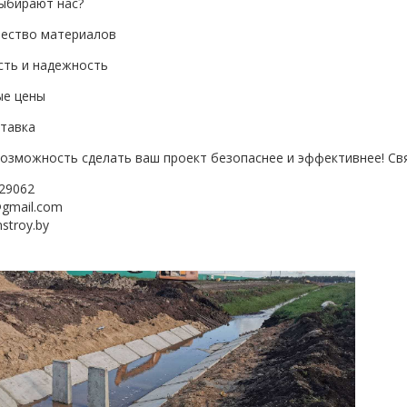
выбирают нас?
чество материалов
сть и надежность
ые цены
ставка
возможность сделать ваш проект безопаснее и эффективнее! Свя
229062
@gmail.com
nstroy.by