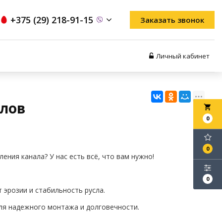
+375 (29) 218-91-15
Заказать звонок
Личный кабинет
алов
local_grocery_store
0
0
ния канала? У нас есть всё, что вам нужно!
0
т эрозии и стабильность русла.
 для надежного монтажа и долговечности.