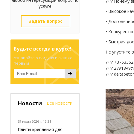
любой интересующий вопрос по
???? Почему 
услуге
• Высокое ка
Задать вопрос
• Долговечно
• Конкурентн
• Быстрая до
Будьте всегда в курсе!
Не упустите 
Узнавайте о скидках и акциях
???? +375336
первым
???? 2791849
???? deltabeto
Новости
Все новости
29 июля 2026 г. 13:21
Плиты крепления для