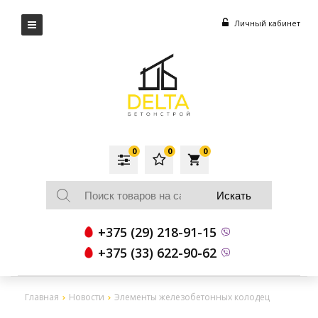
Личный кабинет
0
0
0
local_grocery_store
+375 (29) 218-91-15
+375 (33) 622-90-62
Главная
Новости
Элементы железобетонных колодец