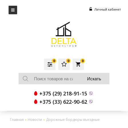
Личный кабинет
0
0
0
local_grocery_store
+375 (29) 218-91-15
+375 (33) 622-90-62
Главная
Новости
Дорожные бордюры въездные