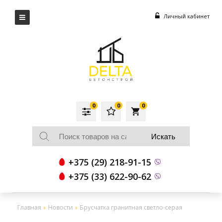
Личный кабинет
0
0
0
local_grocery_store
+375 (29) 218-91-15
+375 (33) 622-90-62
Главная
Новости
Брусчатка гранитная светло-серая