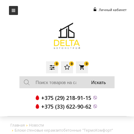
Личный кабинет
0
0
0
local_grocery_store
+375 (29) 218-91-15
+375 (33) 622-90-62
Главная
Новости
Блоки стеновые керамзитобетонные "ТермоКомфорт"