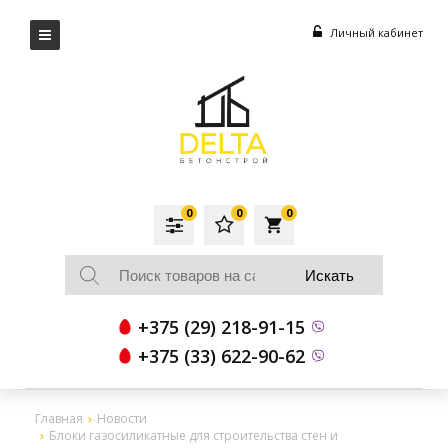
Личный кабинет
0
0
0
local_grocery_store
+375 (29) 218-91-15
+375 (33) 622-90-62
Главная
Новости
Блоки газосиликатные для строительства стен и