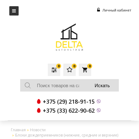
Личный кабинет
0
0
0
local_grocery_store
+375 (29) 218-91-15
+375 (33) 622-90-62
Главная
Новости
Блоки дождеприемников (нижние, средние и верхние)