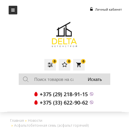
Личный кабинет
0
0
0
local_grocery_store
+375 (29) 218-91-15
+375 (33) 622-90-62
Главная
Новости
Асфальтобетонная семь (асфальт горячий)